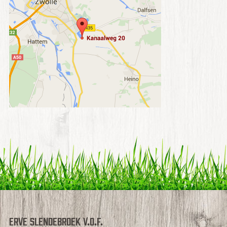
Erve Slendebroek V.O.F.