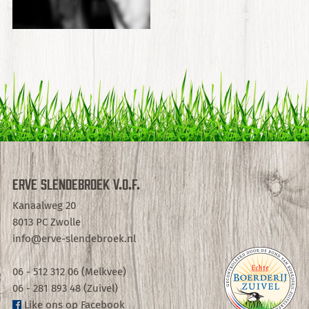
Erve Slendebroek V.O.F.
Kanaalweg 20
8013 PC Zwolle
info@erve-slendebroek.nl
06 - 512 312 06 (Melkvee)
06 - 281 893 48 (Zuivel)
Like ons op Facebook