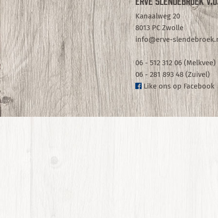
Erve Slendebroek V.O.
Kanaalweg 20
8013 PC Zwolle
info@erve-slendebroek.
06 - 512 312 06 (Melkvee)
06 - 281 893 48 (Zuivel)
Like ons op Facebook