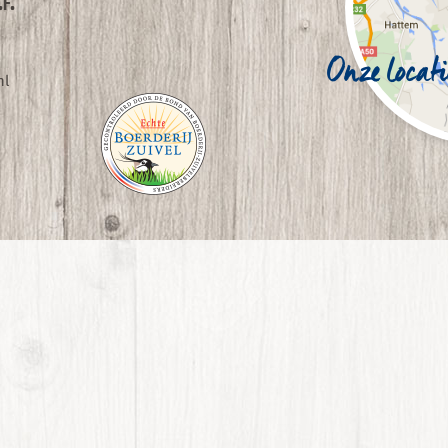
F.
Onze locati
nl