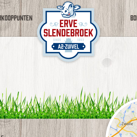
rkooppunten
Bo