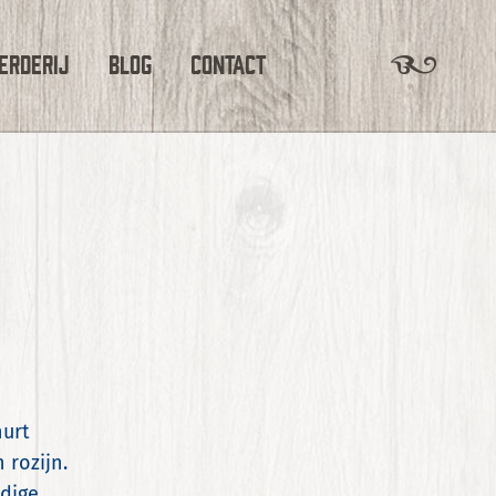
erderij
Blog
Contact
hurt
rozijn.
dige