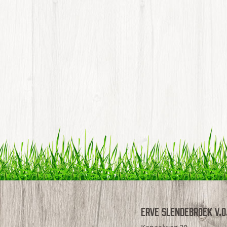
Erve Slendebroek V.O.