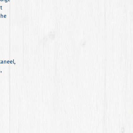
t
che
kaneel,
,