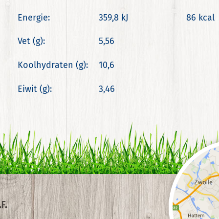
Energie:
359,8 kJ
86 kcal
Vet (g):
5,56
Koolhydraten (g):
10,6
Eiwit (g):
3,46
F.